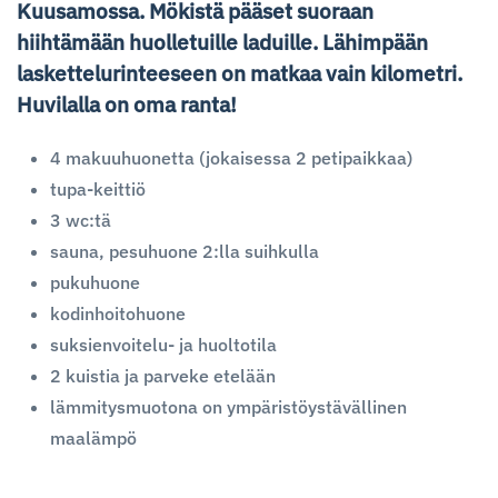
Kuusamossa. Mökistä pääset suoraan
hiihtämään huolletuille laduille. Lähimpään
laskettelurinteeseen on matkaa vain kilometri.
Huvilalla on oma ranta!
4 makuuhuonetta (jokaisessa 2 petipaikkaa)
tupa-keittiö
3 wc:tä
sauna, pesuhuone 2:lla suihkulla
pukuhuone
kodinhoitohuone
suksienvoitelu- ja huoltotila
2 kuistia ja parveke etelään
lämmitysmuotona on ympäristöystävällinen
maalämpö