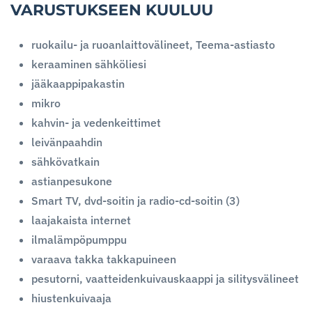
VARUSTUKSEEN KUULUU
ruokailu- ja ruoanlaittovälineet, Teema-astiasto
keraaminen sähköliesi
jääkaappipakastin
mikro
kahvin- ja vedenkeittimet
leivänpaahdin
sähkövatkain
astianpesukone
Smart TV, dvd-soitin ja radio-cd-soitin (3)
laajakaista internet
ilmalämpöpumppu
varaava takka takkapuineen
pesutorni, vaatteidenkuivauskaappi ja silitysvälineet
hiustenkuivaaja