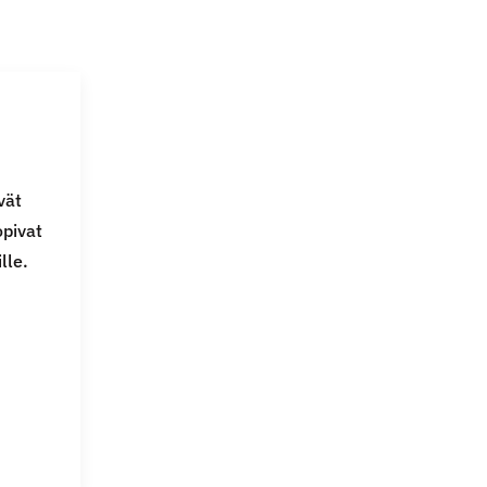
vät
opivat
lle.