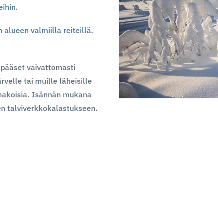
eihin
.
alueen valmiilla reiteillä
.
 pääset vaivattomasti
rvelle tai muille läheisille
a makoisia. Isännän mukana
n talviverkkokalastukseen.