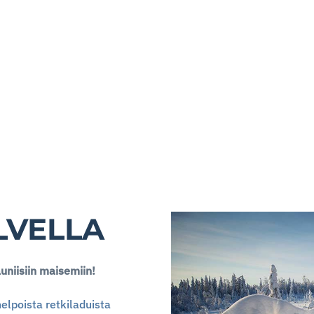
LVELLA
niisiin maisemiin!
helpoista retkiladuista