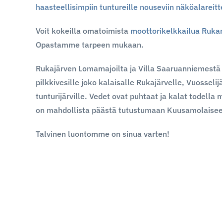
haasteellisimpiin tuntureille nouseviin näköalareitt
Voit kokeilla omatoimista
moottorikelkkailua Rukan 
Opastamme tarpeen mukaan.
Rukajärven Lomamajoilta ja Villa Saaruanniemestä
pilkkivesille joko kalaisalle Rukajärvelle, Vuosselijä
tunturijärville. Vedet ovat puhtaat ja kalat todell
on mahdollista päästä tutustumaan Kuusamolaisee
Talvinen luontomme on sinua varten!