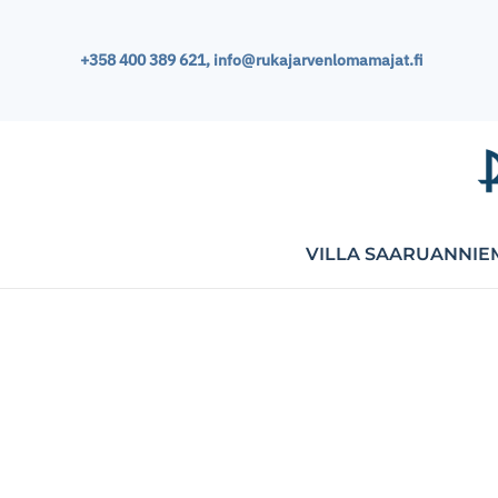
+358 400 389 621,
info@rukajarvenlomamajat.fi
Skip
to
main
content
VILLA SAARUANNIE