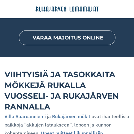
Skip
to
main
VARAA MAJOITUS ONLINE
content
VIIHTYISIÄ JA TASOKKAITA
MÖKKEJÄ RUKALLA
VUOSSELI- JA RUKAJÄRVEN
RANNALLA
Villa Saaruanniemi
ja
Rukajärven mökit
ovat ihanteellisia
paikkoja ”akkujen lataukseen”, lepoon ja kunnon
kohentamiseen.
Upeat puitteet liikunnallisiin