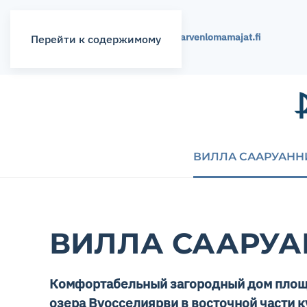
+358 400 389 621,
info@rukajarvenlomamajat.fi
Перейти к содержимому
ВИЛЛА СААРУАНН
ВИЛЛА СААРУА
Комфортабельный загородный дом площ
озера Вуосселиярви в восточной части к